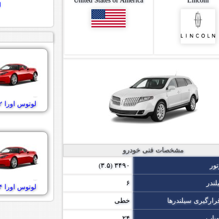
United States of America
Lincoln
ل
لوتوس اورا ۲۰۱۲
مشخصات فنی خودرو
ور
۳۴۹۰
۳.۵
)
(
لندر
۶
لوتوس اورا ۲۰۱۴
رارگیری سیلندرها
خطی
وپاپ
۲۴