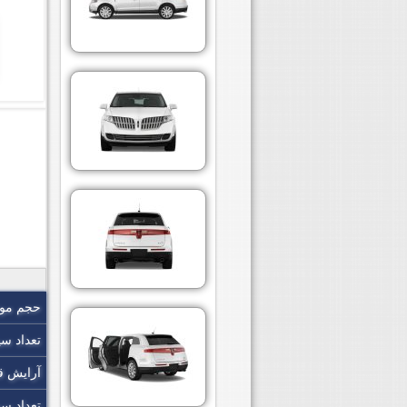
حجم موت
تعداد سی
آرایش ق
تعداد س