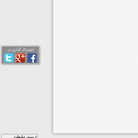
اشتراک گذاری در
× بستن تبلیغات