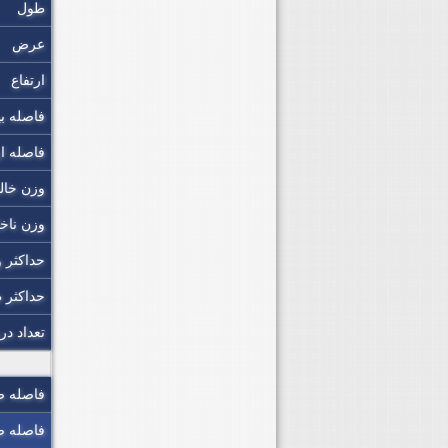
طول
عرض
ارتفاع
فاصله ب
فاصله ا
وزن خا
وزن ناخ
حداکثر و
حداکثر
تعداد د
فاصله ص
فاصله ص