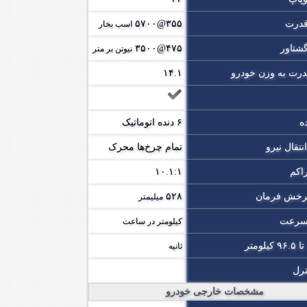
قدرت
۳۵۵@۵۷۰۰
اسب بخار
گشتاور
۴۷۵@۳۵۰۰
نیوتن بر متر
رت به وزن خودرو
۱۴.۱
ه
۶ دنده اتوماتیک
تقال نیرو
تمام چرخ‌ها محرک
اکم
۱۰.۱:۱
رخش فرمان
۵۲۸
میلیمتر
 سرعت
کیلومتر در ساعت
ثانیه
ترل
مشخصات خارجی خودرو