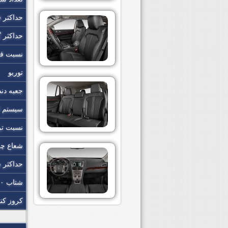
حداکثر 
حداکثر 
نسبت قد
توربو
جعبه دند
سیستم ان
نسبت تر
شعاع چ
حداکثر
شتاب ۰ تا ۹۶.۵ کیلومتر
کروز کن