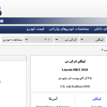
ی داخلی
مشخصات خودروهای وارداتی
قیمت خودرو
پ ۳
لینکلن ام کی تی
Lincoln MKT 2010
۳.۵ ال اکو بوست ای دبلیو دی
ل
3.5L with EcoBoost AWD
لینکلن
آمریکا