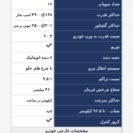
تعداد سوپاپ
۱۶
حداکثر قدرت
۱۳۸@۴۹۰۰
اسب بخار
حداکثر گشتاور
۲۰۱@۲۵۰۰
نیوتن بر متر
نسبت قدرت به وزن خودرو
۲۰.۴
توربو
جعبه دنده
۶ دنده اتوماتیک
سیستم انتقال نیرو
با چرخ های جلو
نسبت تراکم
۹.۵:۱
شعاع چرخش فرمان
۴۶۰
میلیمتر
حداکثر سرعت
کیلومتر در ساعت
شتاب ۰ تا ۹۶.۵ کیلومتر
ثانیه
کروز کنترل
مشخصات خارجی خودرو