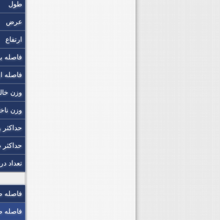
طول
عرض
ارتفاع
فاصله ب
فاصله ا
وزن خا
وزن ناخ
حداکثر و
حداکثر
تعداد د
فاصله ص
فاصله ص