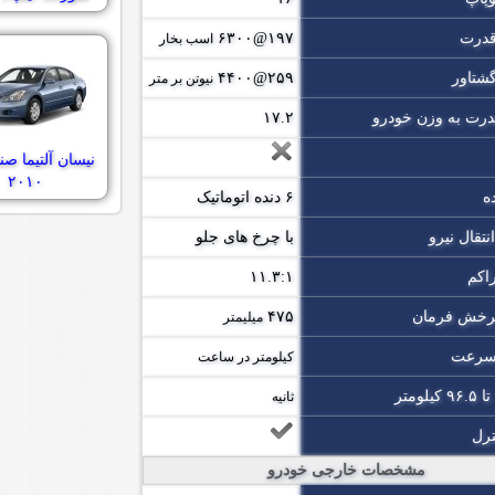
قدرت
۱۹۷@۶۳۰۰
اسب بخار
گشتاور
۲۵۹@۴۴۰۰
نیوتن بر متر
رت به وزن خودرو
۱۷.۲
نیسان آلتیما صن
۲۰۱۰
ه
۶ دنده اتوماتیک
تقال نیرو
با چرخ های جلو
اکم
۱۱.۳:۱
رخش فرمان
۴۷۵
میلیمتر
 سرعت
کیلومتر در ساعت
ثانیه
ترل
مشخصات خارجی خودرو