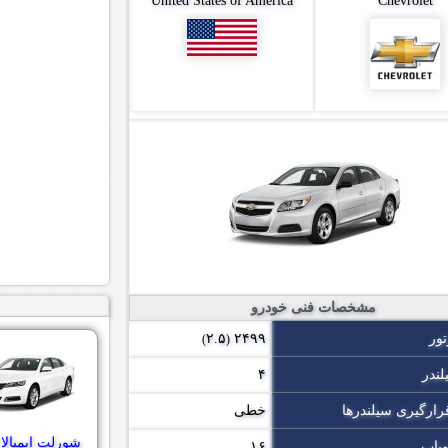
United States of America
Chevrolet
مشخصات فنی خودرو
ور
۲۴۹۹
۲.۵
)
(
لندر
۴
رارگیری سیلندرها
خطی
شورلت ایمپالا ۲۰۱۴
وپاپ
۱۶