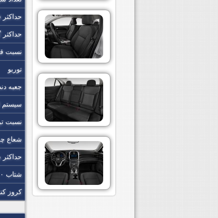
حداکثر 
حداکثر 
نسبت قد
توربو
جعبه دند
سیستم ان
نسبت تر
شعاع چ
حداکثر
شتاب ۰ تا ۹۶.۵ کیلومتر
کروز کن