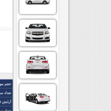
حجم موت
تعداد سی
آرایش ق
تعداد س