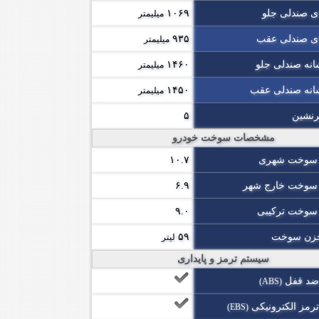
ی صندلی جلو
۱۰۶۹
میلیمتر
ی صندلی عقب
۹۳۵
میلیمتر
نه صندلی جلو
۱۴۶۰
میلیمتر
انه صندلی عقب
۱۴۵۰
میلیمتر
رنشین
۵
مشخصات سوخت خودرو
سوخت شهری
۱۰.۷
وخت خارج شهر
۶.۹
وخت ترکیبی
۹.۰
زن سوخت
۵۹
لیتر
سیستم ترمز و پایداری
ضد قفل
(ABS)
رمز الکترونیکی
(EBS)