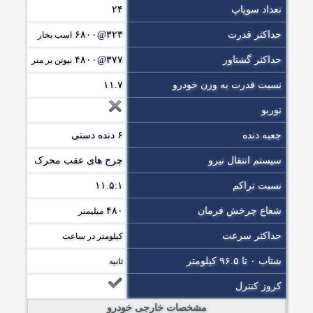
تعداد سوپاپ
۲۴
حداکثر قدرت
۳۲۳@۶۸۰۰
اسب بخار
حداکثر گشتاور
۳۷۷@۴۸۰۰
نیوتن بر متر
نسبت قدرت به وزن خودرو
۱۱.۷
توربو
جعبه دنده
۶ دنده دستی
سیستم انتقال نیرو
چرخ های عقب محرک
نسبت تراکم
۱۱.۵:۱
شعاع چرخش فرمان
۴۸۰
میلیمتر
حداکثر سرعت
کیلومتر در ساعت
شتاب ۰ تا ۹۶.۵ کیلومتر
ثانیه
کروز کنترل
مشخصات خارجی خودرو