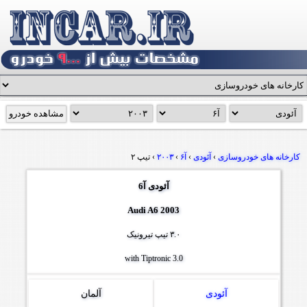
کارخانه های خودروسازی
›
آئودی
›
آ۶
›
۲۰۰۳
›
تیپ ۲
آئودی آ6
Audi A6 2003
۳.۰ تیپ تیرونیک
3.0 with Tiptronic
آئودی
آلمان