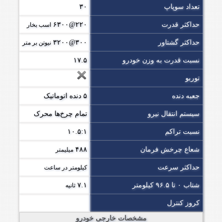
تعداد سوپاپ
۳۰
حداکثر قدرت
۲۲۰@۶۳۰۰
اسب بخار
حداکثر گشتاور
۳۰۰@۳۲۰۰
نیوتن بر متر
نسبت قدرت به وزن خودرو
۱۷.۵
توربو
جعبه دنده
۵ دنده اتوماتیک
سیستم انتقال نیرو
تمام چرخ‌ها محرک
نسبت تراکم
۱۰.۵:۱
شعاع چرخش فرمان
۴۸۸
میلیمتر
حداکثر سرعت
کیلومتر در ساعت
شتاب ۰ تا ۹۶.۵ کیلومتر
۷.۱
ثانیه
کروز کنترل
مشخصات خارجی خودرو